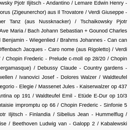
wsky Pjotr Iljitsch - Andantino / Lemare Edwin Henry -
orus (Zigeunerchor) aus Il Trovatore / Verdi Giuseppe -
her Tanz (aus Nussknacker) / Tschaikowsky Pjotr
 - Ave Maria / Bach Johann Sebastian + Gounod Charles
d Benjamin - Wiegenlied / Brahms Johannes - Can can
Offenbach Jacques - Caro nome (aus Rigoletto) / Verdi
 / Chopin Frederic - Prelude c-moll op 28/20 / Chopin
 Bergamasque) / Debussy Claude - Country gardens -
ellen / Ivanovici Josef - Dolores Walzer / Waldteufel
Gregorio - Elegie / Massenet Jules - Kaiserwalzer op 437
antina op 191 / Waldteufel Emil - Etüde E-Dur op 10/3
ntaisie impromptu op 66 / Chopin Frederic - Sinfonie 5
tr Iljitsch - Finlandia / Sibelius Jean - Hummelflug /
lise / Beethoven Ludwig van - Galopp 2 / Kabalewski