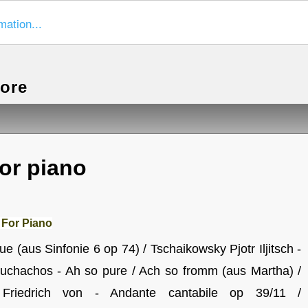
mation...
more
for piano
 For Piano
ue (aus Sinfonie 6 op 74) / Tschaikowsky Pjotr Iljitsch -
uchachos - Ah so pure / Ach so fromm (aus Martha) /
 Friedrich von - Andante cantabile op 39/11 /