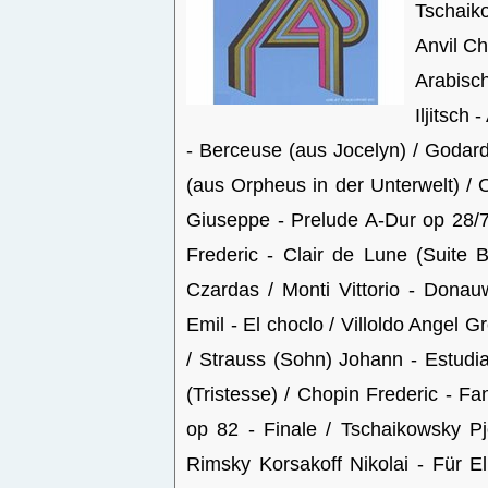
Tschaiko
Anvil Ch
Arabisc
Iljitsch
- Berceuse (aus Jocelyn) / Godar
(aus Orpheus in der Unterwelt) / 
Giuseppe - Prelude A-Dur op 28/7
Frederic - Clair de Lune (Suite
Czardas / Monti Vittorio - Donauw
Emil - El choclo / Villoldo Angel 
/ Strauss (Sohn) Johann - Estudi
(Tristesse) / Chopin Frederic - Fa
op 82 - Finale / Tschaikowsky Pjo
Rimsky Korsakoff Nikolai - Für E