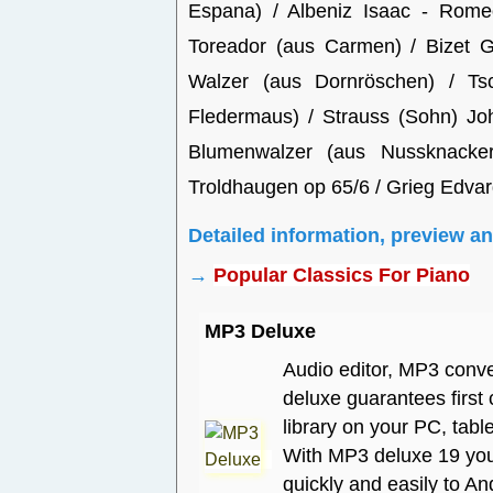
Espana) / Albeniz Isaac - Romeo 
Toreador (aus Carmen) / Bizet G
Walzer (aus Dornröschen) / Tsc
Fledermaus) / Strauss (Sohn) J
Blumenwalzer (aus Nussknacker)
Troldhaugen op 65/6 / Grieg Edvard
Detailed information, preview a
→
Popular Classics For Piano
MP3 Deluxe
Audio editor, MP3 conve
deluxe guarantees first
library on your PC, tabl
With MP3 deluxe 19 you 
quickly and easily to A