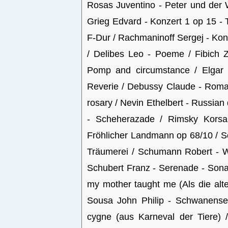
Rosas Juventino - Peter und der Wo
Grieg Edvard - Konzert 1 op 15 - T
F-Dur / Rachmaninoff Sergej - Konz
/ Delibes Leo - Poeme / Fibich 
Pomp and circumstance / Elgar 
Reverie / Debussy Claude - Rom
rosary / Nevin Ethelbert - Russian
- Scheherazade / Rimsky Korsak
Fröhlicher Landmann op 68/10 / S
Träumerei / Schumann Robert - W
Schubert Franz - Serenade - Son
my mother taught me (Als die alte 
Sousa John Philip - Schwanensee
cygne (aus Karneval der Tiere)