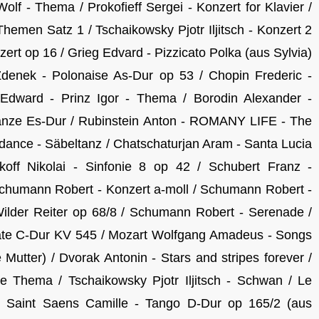
lf - Thema / Prokofieff Sergei - Konzert for Klavier /
hemen Satz 1 / Tschaikowsky Pjotr Iljitsch - Konzert 2
ert op 16 / Grieg Edvard - Pizzicato Polka (aus Sylvia)
Zdenek - Polonaise As-Dur op 53 / Chopin Frederic -
Edward - Prinz Igor - Thema / Borodin Alexander -
anze Es-Dur / Rubinstein Anton - ROMANY LIFE - The
 dance - Säbeltanz / Chatschaturjan Aram - Santa Lucia
off Nikolai - Sinfonie 8 op 42 / Schubert Franz -
chumann Robert - Konzert a-moll / Schumann Robert -
ilder Reiter op 68/8 / Schumann Robert - Serenade /
ate C-Dur KV 545 / Mozart Wolfgang Amadeus - Songs
Mutter) / Dvorak Antonin - Stars and stripes forever /
 Thema / Tschaikowsky Pjotr Iljitsch - Schwan / Le
 / Saint Saens Camille - Tango D-Dur op 165/2 (aus