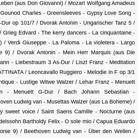
 Leben (aus Don Giovanni) / Mozart Wolfgang Amadeus
/ Gounod Charles - Greensleeves - Gypsy Love Song -
ur op 101/7 / Dvorak Antonin - Ungarischer Tanz 5 /
/ Grieg Edvard - The kerry dancers - La cinquantaine -
) / Verdi Giuseppe - La Paloma - La violetera - Largo
e 9) / Dvorak Antonin - Mein Herr Marquis (aus Die
ann - Liebestraum 3 As-Dur / Liszt Franz - Meditation
ATTINATA / Leoncavallo Ruggiero - Melodie in F op 3/1
antique - Lustige Witwe Walzer / Lehar Franz - Menuett
n - Menuett G-Dur / Bach Johann Sebastian -
oven Ludwig van - Musettas Walzer (aus La Boheme) /
y sweet voice / Saint Saens Camille - Nocturne (aus
lssohn Bartholdy Felix - O sole mio / Capua Eduardo
fonie 9) / Beethoven Ludwig van - Über den Wellen /